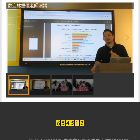
歡迎林重儀老師演講
自