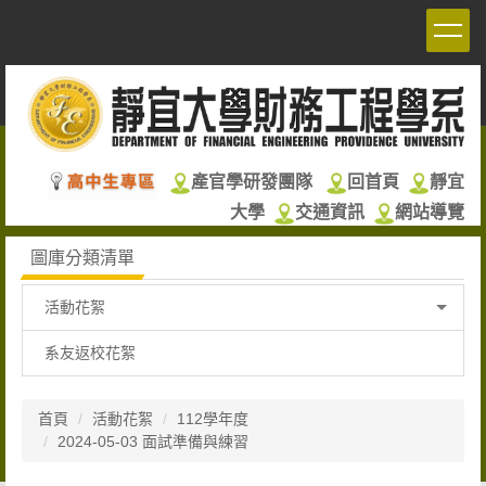
跳
到
主
要
內
容
區
產官學研發團隊
回首頁
靜宜
大學
交通資訊
網站導覽
圖庫分類清單
活動花絮
系友返校花絮
首頁
活動花絮
112學年度
2024-05-03 面試準備與練習