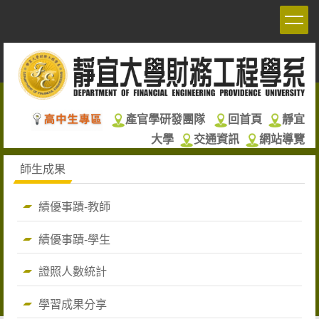
跳
到
主
要
內
容
區
產官學研發團隊
回首頁
靜宜
大學
交通資訊
網站導覽
師生成果
績優事蹟-教師
績優事蹟-學生
證照人數統計
學習成果分享