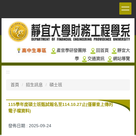
跳
到
主
要
內
容
區
產官學研發團隊
回首頁
靜宜大
學
交通資訊
網站導覽
:::
首頁
招生訊息
碩士班
115學年度碩士班甄試報名至114.10.27止(僅審查上傳的
電子檔資料)
發佈日期 :
2025-09-24