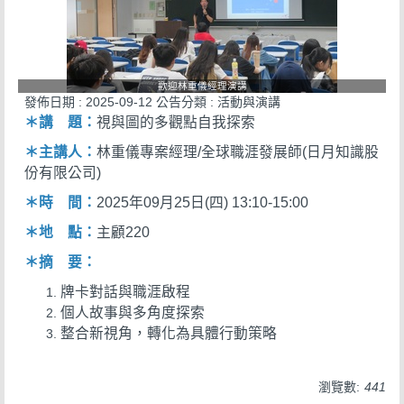
歡迎林重儀經理演講
發佈日期 :
2025-09-12
公告分類 :
活動與演講
＊講 題：
視與圖的多觀點自我探索
＊主講人：
林重儀專案經理/全球職涯發展師(日月知識股
份有限公司)
＊時 間：
2025年09月25日(四) 13:10-15:00
＊地 點：
主顧220
＊摘 要：
牌卡對話與職涯啟程
個人故事與多角度探索
整合新視角，轉化為具體行動策略
瀏覽數:
441