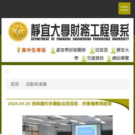
跳
到
主
要
內
容
區
產官學研發團隊
回首頁
靜宜大
學
交通資訊
網站導覽
:::
首頁
活動與演講
2025-09-25 視與圖的多觀點自我探索 - 林重儀專案經理