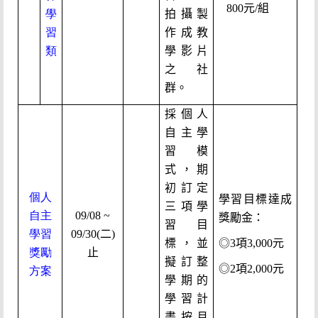
800元/組
學
拍攝製
習
作成教
類
學影片
之社
群。
採個人
自主學
習模
式，期
初訂定
個人
學習目標達成
三項學
自主
09/08 ~
獎勵金：
習目
學習
09/30(二)
標，並
◎3項3,000元
獎勵
止
擬訂整
◎2項2,000元
方案
學期的
學習計
畫按月