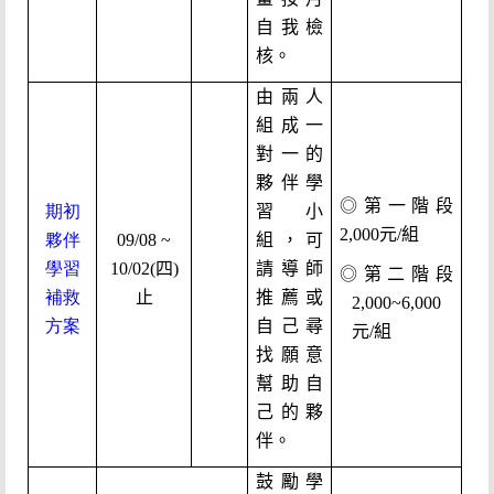
自我檢
核。
由兩人
組成一
對一的
夥伴學
◎第一階段
期初
習小
2,000元/組
夥伴
09/08 ~
組，可
學習
10/02(四)
請導師
◎第二階段
補救
止
推薦或
2,000~6,000
方案
自己尋
元/組
找願意
幫助自
己的夥
伴。
鼓勵學