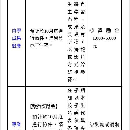
生將自
主學習
過程、
成果及
自學
◎獎勵金
預計於10月底進
反思等
成果
行徵件，請留意
1,000~5,000
所獲，
電子信箱。
競賽
元
以海報
或影片
方式綜
整後參
賽。
在學期
間以本
校學生
【競賽獎勵金】
名義代
預計於10月底
表參與
專業
進行徵件，請
◎獎勵或補助
各項專