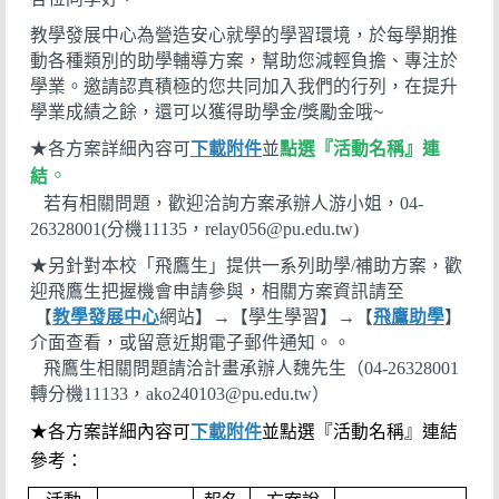
教學發展中心為營造安心就學的學習環境，於每學期推
動各種類別的助學輔導方案，幫助您減輕負擔、專注於
學業。邀請認真積極的您共同加入我們的行列，在提升
學業成績之餘，還可以獲得助學金/獎勵金哦~
★各方案詳細內容可
下載附件
並
點選『活動名稱』連
。
結
若有相關問題，歡迎洽詢方案承辦人游小姐，04-
26328001(分機11135，relay056@pu.edu.tw)
★另針對本校「飛鷹生」提供一系列助學/補助方案，歡
迎飛鷹生把握機會申請參與，相關方案資訊請至
【
教學發展中心
網站】→【學生學習】→【
飛鷹助學
】
介面查看，或留意近期電子郵件通知。
。
飛鷹生相關問題請洽計畫承辦人魏先生（04-26328001
轉分機11133，ako240103@pu.edu.tw）
★各方案詳細內容可
下載附件
並點選『活動名稱』連結
參考：