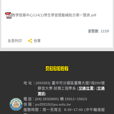
教學發展中心114(1)學生學習獎勵補助方案一覽表.pdf
瀏覽數:
1110
友善列印
分享
地 址：(433303) 臺中市沙鹿區臺灣大道7段200號
靜宜大學 財務工程學系 (
交通位置
) (
交通
資訊
)
電 話：(04) 26328001 轉 15011~15013
信 箱：pu20210@pu.edu.tw
服務時間：周一至周五 8:30~17:00 (中午輪值服