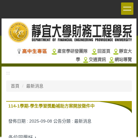
跳
到
主
要
內
容
區
產官學研發團隊
回首頁
靜宜大
學
交通資訊
網站導覽
:::
首頁
最新消息
114-1學期-學生學習獎勵補助方案開放徵件中
發佈日期 :
2025-09-08
公告分類 :
最新消息
各位同學好，