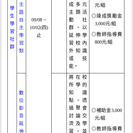
主
成多元
元/組
學
題
主題活
生
◎達成獎勵金
自
09/08 ~
動社
學
3,000元/組
主
10/02(四)
群，以
習
◎教師指導費
學
止
延伸學
社
800元/組
習
習校內
群
類
外知識
或技
能。
將在校
所學的
數
知識
位
點，透
影
過聚會
◎補助金3,000
音
討論交
元/組
延
流及學
◎教師指導費
伸
習，並