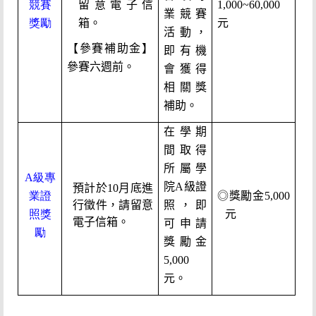
競賽
留意電子信
1,000~60,000
業競賽
獎勵
箱。
元
活動，
【參賽補助金】
即有機
參賽六週前。
會獲得
相關獎
補助。
在學期
間取得
所屬學
A級專
院A級證
預計於10月底進
業證
◎獎勵金5,000
行徵件，請留意
照，即
照獎
元
電子信箱。
可申請
勵
獎勵金
5,000
元。