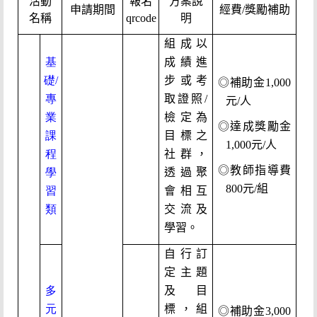
活動
報名
方案說
申請期間
經費/獎勵補助
名稱
qrcode
明
組成以
基
成績進
礎/
步或考
◎補助金1,000
專
取證照/
元/人
業
檢定為
◎達成獎勵金
課
目標之
1,000元/人
程
社群，
◎教師指導費
學
透過聚
800元/組
習
會相互
類
交流及
學習。
自行訂
定主題
多
及目
元
標，組
◎補助金3,000