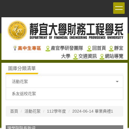
跳
到
主
要
內
容
區
產官學研發團隊
回首頁
靜宜
大學
交通資訊
網站導覽
圖庫分類清單
活動花絮
系友返校花絮
首頁
活動花絮
112學年度
2024-06-14 畢業典禮1
理學院院長致詞
系