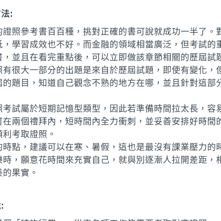
方法
:
的證照參考書百百種，挑對正確的書可說就成功一半了。
低，學習成效也不好。而金融的領域相當廣泛，但考試的
書，並且在看完重點後，可以立即做該章節相關的歷屆試
照有很大一部分的出題是來自於歷屆試題，即使有變化，
10屆的題目，知道自己觀念不熟的地方在哪，並且針對這
照考試屬於短期記憶型類型，因此若準備時間拉太長，容
可在兩個禮拜內，短時間內全力衝刺，並妥善安排好時間
順利考取證照。
的時點，建議可以在寒、暑假，這也是最沒有課業壓力的
樂時，願意花時間來充實自己，就與別逐漸人拉開差距，
美的果實。
處
: