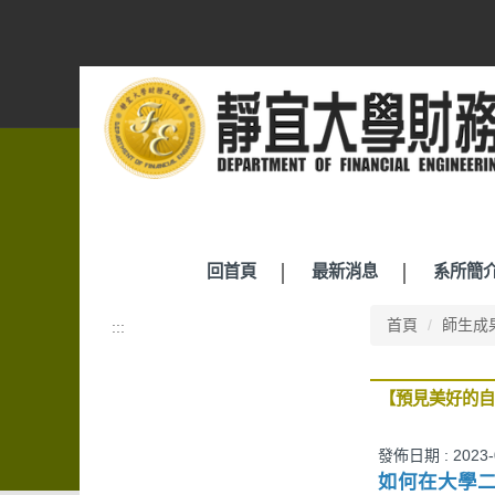
跳
到
主
要
內
容
區
回首頁
最新消息
系所簡
首頁
師生成
:::
【預見美好的自
發佈日期 :
2023
如何在大學二