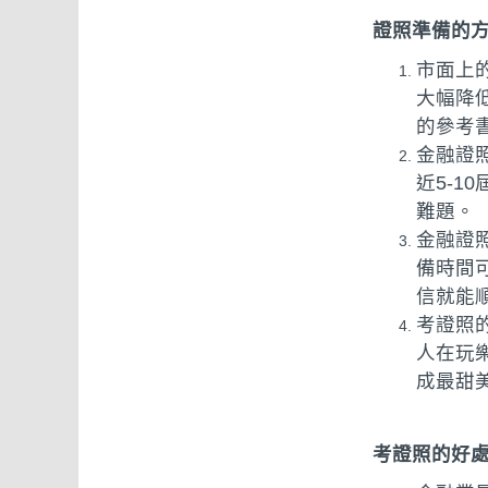
證照準備的
市面上
大幅降
的參考
金融證
近5-
難題。
金融證
備時間
信就能
考證照
人在玩
成最甜
考證照的好