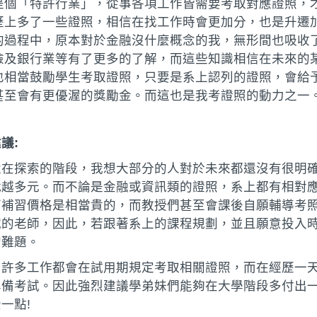
是個「特許行業」，從事各項工作皆需要考取對應證照，
歷上多了一些證照，相信在找工作時會更加分，也是升遷
的過程中，原本對於金融沒什麼概念的我，無形間也吸收
險及銀行業等有了更多的了解，而這些知識相信在未來的
也相當鼓勵學生考取證照，只要是系上認列的證照，會給予3
甚至會有更優渥的獎勵金。而這也是我考證照的動力之一
建議
:
還在探索的階段，我想大部分的人對於未來都還沒有很明
就越多元。而不論是金融或資訊類的證照，系上都有相對
面補習價格是相當貴的，而教授們甚至會課後自願輔導考
誠的老師，因此，若跟著系上的課程規劃，並且願意投入
的難題。
，許多工作都會在試用期規定考取相關證照，而在經歷一
準備考試。因此強烈建議學弟妹們能夠在大學階段多付出
一點!