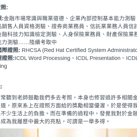
證照
:
照
:
金融市場常識與職業道德、企業內部控制基本能力測驗
品銷售人員資格測驗、證券商業務員、信託業業務人員信
金融科技力知識檢定測驗、人身保險業務員、財產保險業
能力測驗……陸續考取中
國際證照
:
RHCSA (Red Hat Certified System Administrato
理證照
:
ICDL Word Processing、ICDL Presentation、ICD
ing
機
:
時常聽到老師鼓勵我們多去考照，本身也修習過許多相關
知道，原來系上在證照方面給的獎勵相當優渥，於是使得
我不少生活上的負擔。而在準備的過程中，發覺我對於金
將成為我履歷中最大的亮點，可謂是一舉多得。