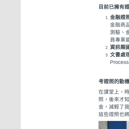
目前已擁有
金融證
金融商
測驗、
員專業
資訊類
文書處
Process
考證照的動
在課堂上，
照，後來才
金，減輕了
這些證照也